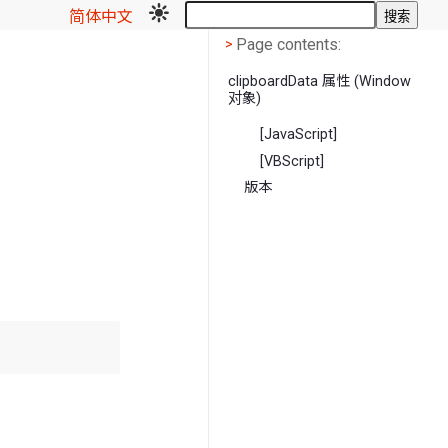
简体中文
搜索
Page contents
<
Page contents:
>
clipboardData 属性 (Window
对象)
[JavaScript]
[VBScript]
版本