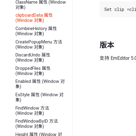
ClassName 属性 (Window
对象)
clipboardData 属性
(Window 对象)
CombineHistory 属性
(Window 对象)
CreatePopupMenu 方法
版本
(Window 对象)
DiscardUndo 属性
支持 EmEditor
(Window 对象)
DroppedFiles 属性
(Window 对象)
Enabled 属性 (Window 对
象)
ExStyle 属性 (Window 对
象)
FindWindow 方法
(Window 对象)
FindWindowByID 方法
(Window 对象)
Height 属性 (Window 对