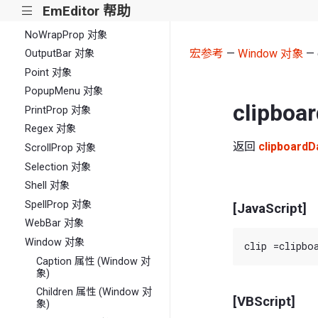
EmEditor 帮助
|||
NoWrapList 集合
NoWrapProp 对象
宏参考
—
Window 对象
— 
OutputBar 对象
Point 对象
PopupMenu 对象
clipbo
PrintProp 对象
Regex 对象
返回
clipboardD
ScrollProp 对象
Selection 对象
Shell 对象
SpellProp 对象
[JavaScript]
WebBar 对象
Window 对象
Caption 属性 (Window 对
象)
Children 属性 (Window 对
[VBScript]
象)