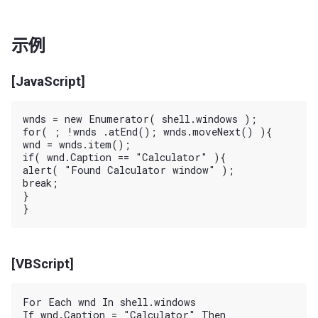
示例
[JavaScript]
wnds = new Enumerator( shell.windows );

for( ; !wnds .atEnd(); wnds.moveNext() ){

wnd = wnds.item();

if( wnd.Caption == "Calculator" ){

alert( "Found Calculator window" );

break;

}

[VBScript]
For Each wnd In shell.windows

If wnd.Caption = "Calculator" Then
