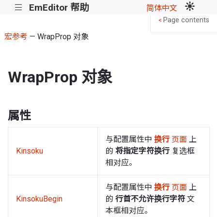
EmEditor 帮助
|||
简体中文
Page contents
<
宏参考
— WrapProp 对象
WrapProp 对象
属性
与配置属性中
换行
页面
上
Kinsoku
的
将指定字符换行
复选框
相对应。
与配置属性中
换行
页面
上
KinsokuBegin
的
行首不允许换行字符
文
本框相对应。