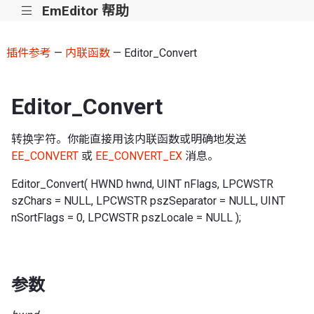
EmEditor 帮助
|||
插件参考
—
内联函数
— Editor_Convert
Editor_Convert
转换字符。你能直接用该内联函数或明确地发送
EE_CONVERT
或
EE_CONVERT_EX
消息。
Editor_Convert( HWND hwnd, UINT nFlags, LPCWSTR
szChars = NULL, LPCWSTR pszSeparator = NULL, UINT
nSortFlags = 0, LPCWSTR pszLocale = NULL );
参数