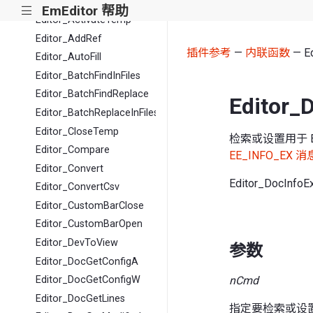
内联函数
EmEditor 帮助
|||
Editor_ActivateTemp
Editor_AddRef
插件参考
—
内联函数
— Ed
Editor_AutoFill
Editor_BatchFindInFiles
Editor_BatchFindReplace
Editor_
Editor_BatchReplaceInFiles
Editor_CloseTemp
检索或设置用于 
Editor_Compare
EE_INFO_EX 消
Editor_Convert
Editor_DocInfoEx
Editor_ConvertCsv
Editor_CustomBarClose
Editor_CustomBarOpen
Editor_DevToView
参数
Editor_DocGetConfigA
nCmd
Editor_DocGetConfigW
Editor_DocGetLines
指定要检索或设