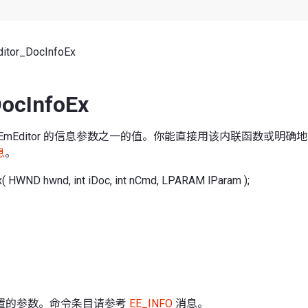
itor_DocInfoEx
DocInfoEx
EmEditor 的信息参数之一的值。你能直接用该内联函数或明确
息
。
( HWND hwnd, int iDoc, int nCmd, LPARAM lParam );
置的参数。命令条目请参考
EE_INFO
消息。