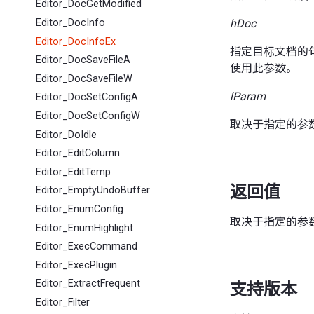
Editor_DocGetModified
hDoc
Editor_DocInfo
Editor_DocInfoEx
指定目标文档的句
Editor_DocSaveFileA
使用此参数。
Editor_DocSaveFileW
lParam
Editor_DocSetConfigA
Editor_DocSetConfigW
取决于指定的参
Editor_DoIdle
Editor_EditColumn
Editor_EditTemp
返回值
Editor_EmptyUndoBuffer
Editor_EnumConfig
取决于指定的参
Editor_EnumHighlight
Editor_ExecCommand
Editor_ExecPlugin
Editor_ExtractFrequent
支持版本
Editor_Filter