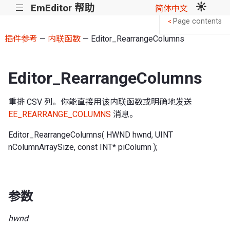
EmEditor 帮助
|||
简体中文
Page contents
<
插件参考
—
内联函数
— Editor_RearrangeColumns
Editor_RearrangeColumns
重排 CSV 列。你能直接用该内联函数或明确地发送
EE_REARRANGE_COLUMNS
消息。
Editor_RearrangeColumns( HWND hwnd, UINT
nColumnArraySize, const INT* piColumn );
参数
hwnd