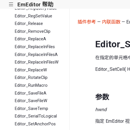
Editor_Redraw
EmEditor 帮助
|||
Editor_RegQueryValue
Editor_RegSetValue
插件参考
—
内联函数
— Ed
Editor_Release
Editor_RemoveClip
Editor_ReplaceA
Editor_S
Editor_ReplaceInFiles
Editor_ReplaceInFilesA
在指定的单元格
Editor_ReplaceInFilesW
Editor_SetCell(
Editor_ReplaceW
Editor_RotateClip
Editor_RunMacro
Editor_SaveFileA
参数
Editor_SaveFileW
Editor_SaveTemp
hwnd
Editor_SerialToLogical
指定 EmEdit
Editor_SetAnchorPos