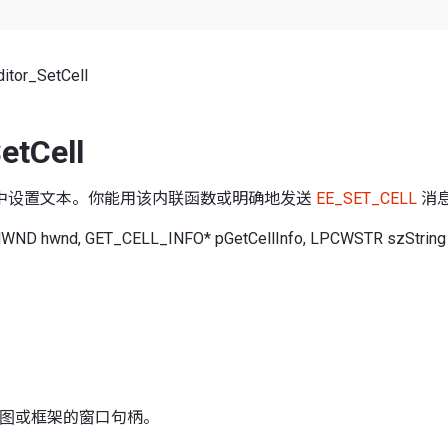
itor_SetCell
etCell
中设置文本。你能用该内联函数或明确地发送
EE_SET_CELL
消
 HWND hwnd, GET_CELL_INFO* pGetCellInfo, LPCWSTR szString 
or 视图或框架的窗口句柄。