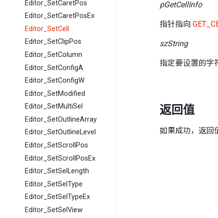
Editor_SetCaretPos
pGetCellInfo
Editor_SetCaretPosEx
指针指向
GET_C
Editor_SetCell
Editor_SetClipPos
szString
Editor_SetColumn
指定要设置的字
Editor_SetConfigA
Editor_SetConfigW
Editor_SetModified
Editor_SetMultiSel
返回值
Editor_SetOutlineArray
如果成功，返回
Editor_SetOutlineLevel
Editor_SetScrollPos
Editor_SetScrollPosEx
Editor_SetSelLength
Editor_SetSelType
Editor_SetSelTypeEx
Editor_SetSelView