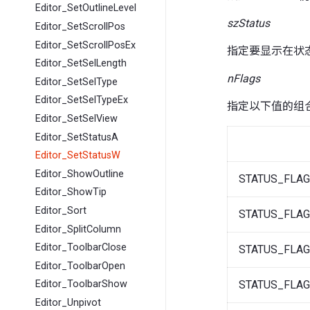
Editor_SetOutlineLevel
szStatus
Editor_SetScrollPos
Editor_SetScrollPosEx
指定要显示在状
Editor_SetSelLength
nFlags
Editor_SetSelType
Editor_SetSelTypeEx
指定以下值的组
Editor_SetSelView
Editor_SetStatusA
Editor_SetStatusW
Editor_ShowOutline
STATUS_FLA
Editor_ShowTip
Editor_Sort
STATUS_FLA
Editor_SplitColumn
Editor_ToolbarClose
STATUS_FLA
Editor_ToolbarOpen
STATUS_FLA
Editor_ToolbarShow
Editor_Unpivot