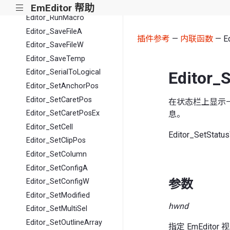
Editor_RotateClip
EmEditor 帮助
|||
Editor_RunMacro
Editor_SaveFileA
插件参考
—
内联函数
— Ed
Editor_SaveFileW
Editor_SaveTemp
Editor_SerialToLogical
Editor_
Editor_SetAnchorPos
Editor_SetCaretPos
在状态栏上显示一
Editor_SetCaretPosEx
息。
Editor_SetCell
Editor_SetStatu
Editor_SetClipPos
Editor_SetColumn
Editor_SetConfigA
参数
Editor_SetConfigW
Editor_SetModified
hwnd
Editor_SetMultiSel
Editor_SetOutlineArray
指定 EmEdit