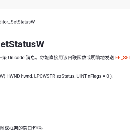
itor_SetStatusW
SetStatusW
条 Unicode 消息。你能直接用该内联函数或明确地发送
EE_SE
sW( HWND hwnd, LPCWSTR szStatus, UINT nFlags = 0 );
or 视图或框架的窗口句柄。