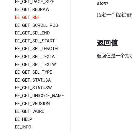
EE_GET_PAGE_SIZE
atom
EE_GET_REDRAW
指定一个指定插件
EE_GET_REF
EE_GET_SCROLL_POS
EE_GET_SEL_END
EE_GET_SEL_START
返回值
EE_GET_SEL_LENGTH
返回值是一个指定
EE_GET_SEL_TEXTA
EE_GET_SEL_TEXTW
EE_GET_SEL_TYPE
EE_GET_STATUSA
EE_GET_STATUSW
EE_GET_UNICODE_NAME
EE_GET_VERSION
EE_GET_WORD
EE_HELP
EE_INFO