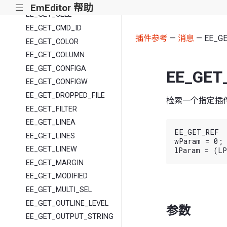
EE_GET_CARET_POS
EmEditor 帮助
|||
EE_GET_CELL
EE_GET_CMD_ID
插件参考
—
消息
— EE_G
EE_GET_COLOR
EE_GET_COLUMN
EE_GET_CONFIGA
EE_GET
EE_GET_CONFIGW
EE_GET_DROPPED_FILE
检索一个指定插
EE_GET_FILTER
EE_GET_LINEA
EE_GET_REF

EE_GET_LINES
wParam = 0;

EE_GET_LINEW
EE_GET_MARGIN
EE_GET_MODIFIED
EE_GET_MULTI_SEL
EE_GET_OUTLINE_LEVEL
参数
EE_GET_OUTPUT_STRING