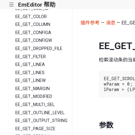
EE_GET_CELL
EmEditor 帮助
|||
EE_GET_CMD_ID
EE_GET_COLOR
插件参考
—
消息
— EE_G
EE_GET_COLUMN
EE_GET_CONFIGA
EE_GET_CONFIGW
EE_GET
EE_GET_DROPPED_FILE
EE_GET_FILTER
检索滚动条的当
EE_GET_LINEA
EE_GET_LINES
EE_GET_SCROL
EE_GET_LINEW
wParam = 0;

EE_GET_MARGIN
EE_GET_MODIFIED
EE_GET_MULTI_SEL
EE_GET_OUTLINE_LEVEL
EE_GET_OUTPUT_STRING
参数
EE_GET_PAGE_SIZE