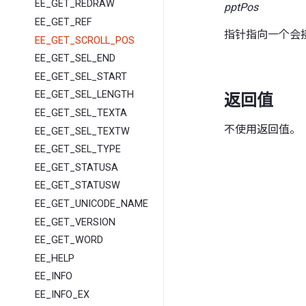
EE_GET_REDRAW
pptPos
EE_GET_REF
指针指向一个会
EE_GET_SCROLL_POS
EE_GET_SEL_END
EE_GET_SEL_START
EE_GET_SEL_LENGTH
返回值
EE_GET_SEL_TEXTA
不使用返回值。
EE_GET_SEL_TEXTW
EE_GET_SEL_TYPE
EE_GET_STATUSA
EE_GET_STATUSW
EE_GET_UNICODE_NAME
EE_GET_VERSION
EE_GET_WORD
EE_HELP
EE_INFO
EE_INFO_EX