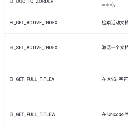
EI_DOC_TO_ZORDER
order)。
EI_GET_ACTIVE_INDEX
检索活动文
EI_SET_ACTIVE_INDEX
激活一个文
EI_GET_FULL_TITLEA
在 ANSI
EI_GET_FULL_TITLEW
在 Unico