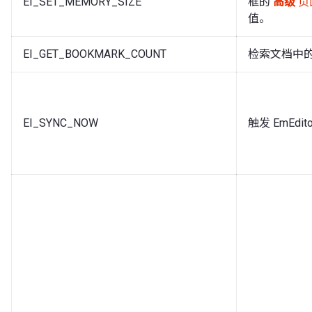
EI_SET_MEMORY_SIZE
框的
高级
页
值。
EI_GET_BOOKMARK_COUNT
检索文档中
EI_SYNC_NOW
触发 EmEdi