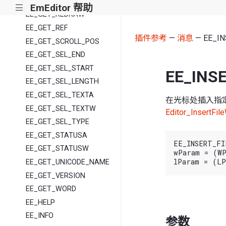
EE_GET_PAGE_SIZE
EmEditor 帮助
|||
EE_GET_REDRAW
EE_GET_REF
插件参考
—
消息
— EE_IN
EE_GET_SCROLL_POS
EE_GET_SEL_END
EE_GET_SEL_START
EE_INS
EE_GET_SEL_LENGTH
EE_GET_SEL_TEXTA
在光标处插入指定
EE_GET_SEL_TEXTW
Editor_InsertFil
EE_GET_SEL_TYPE
EE_GET_STATUSA
EE_INSERT_FI
EE_GET_STATUSW
wParam = (WP
EE_GET_UNICODE_NAME
EE_GET_VERSION
EE_GET_WORD
EE_HELP
EE_INFO
参数