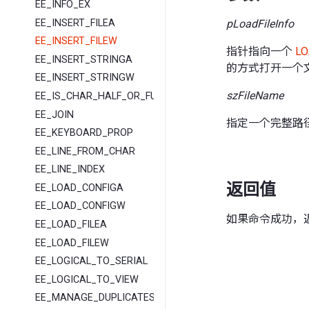
EE_INFO_EX
EE_INSERT_FILEA
pLoadFileInfo
EE_INSERT_FILEW
指针指向一个
LO
EE_INSERT_STRINGA
的方式打开一个
EE_INSERT_STRINGW
szFileName
EE_IS_CHAR_HALF_OR_FULL
EE_JOIN
指定一个完整路径
EE_KEYBOARD_PROP
EE_LINE_FROM_CHAR
EE_LINE_INDEX
返回值
EE_LOAD_CONFIGA
EE_LOAD_CONFIGW
如果命令成功，
EE_LOAD_FILEA
EE_LOAD_FILEW
EE_LOGICAL_TO_SERIAL
EE_LOGICAL_TO_VIEW
EE_MANAGE_DUPLICATES