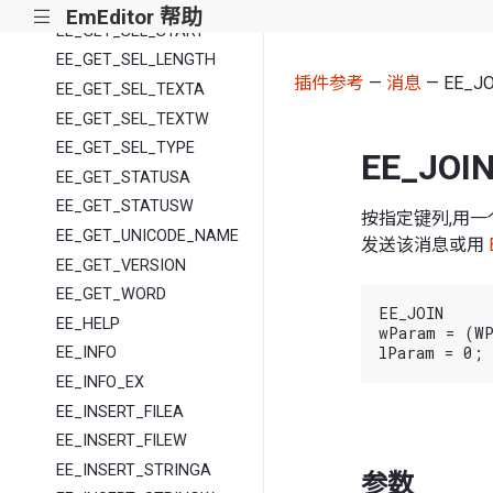
EE_GET_SEL_END
EmEditor 帮助
|||
EE_GET_SEL_START
EE_GET_SEL_LENGTH
插件参考
—
消息
— EE_JO
EE_GET_SEL_TEXTA
EE_GET_SEL_TEXTW
EE_GET_SEL_TYPE
EE_JOI
EE_GET_STATUSA
EE_GET_STATUSW
按指定键列,用一
EE_GET_UNICODE_NAME
发送该消息或用
EE_GET_VERSION
EE_GET_WORD
EE_JOIN

EE_HELP
wParam = (WP
EE_INFO
EE_INFO_EX
EE_INSERT_FILEA
EE_INSERT_FILEW
EE_INSERT_STRINGA
参数