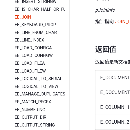
EE_INSERT_STRINGW
EE_IS_CHAR_HALF_OR_FULL
pJoinInfo
EE_JOIN
指针指向
JOIN_
EE_KEYBOARD_PROP
EE_LINE_FROM_CHAR
EE_LINE_INDEX
EE_LOAD_CONFIGA
返回值
EE_LOAD_CONFIGW
返回值是新文档
EE_LOAD_FILEA
EE_LOAD_FILEW
E_DOCUMENT
EE_LOGICAL_TO_SERIAL
EE_LOGICAL_TO_VIEW
E_DOCUMENT
EE_MANAGE_DUPLICATES
EE_MATCH_REGEX
E_COLUMN_1
EE_NUMBERING
EE_OUTPUT_DIR
E_COLUMN_2
EE_OUTPUT_STRING