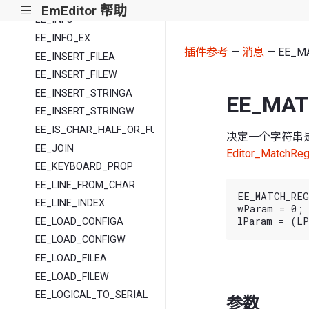
EE_HELP
EmEditor 帮助
|||
EE_INFO
EE_INFO_EX
插件参考
—
消息
— EE_M
EE_INSERT_FILEA
EE_INSERT_FILEW
EE_INSERT_STRINGA
EE_MAT
EE_INSERT_STRINGW
EE_IS_CHAR_HALF_OR_FULL
决定一个字符串
EE_JOIN
Editor_MatchRe
EE_KEYBOARD_PROP
EE_LINE_FROM_CHAR
EE_MATCH_REG
EE_LINE_INDEX
wParam = 0;

EE_LOAD_CONFIGA
EE_LOAD_CONFIGW
EE_LOAD_FILEA
EE_LOAD_FILEW
EE_LOGICAL_TO_SERIAL
参数