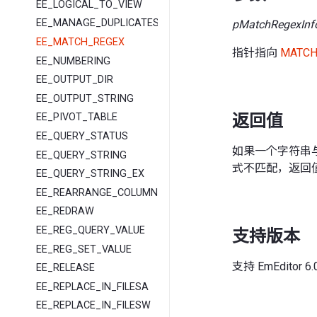
EE_LOGICAL_TO_VIEW
EE_MANAGE_DUPLICATES
pMatchRegexInf
EE_MATCH_REGEX
指针指向
MATCH
EE_NUMBERING
EE_OUTPUT_DIR
EE_OUTPUT_STRING
返回值
EE_PIVOT_TABLE
EE_QUERY_STATUS
如果一个字符串
EE_QUERY_STRING
式不匹配，返回值
EE_QUERY_STRING_EX
EE_REARRANGE_COLUMNS
EE_REDRAW
EE_REG_QUERY_VALUE
支持版本
EE_REG_SET_VALUE
支持 EmEditor
EE_RELEASE
EE_REPLACE_IN_FILESA
EE_REPLACE_IN_FILESW