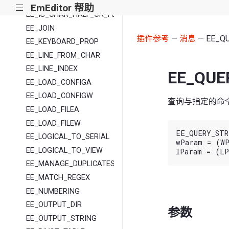
EE_INSERT_STRINGW
EmEditor 帮助
|||
EE_IS_CHAR_HALF_OR_FULL
EE_JOIN
插件参考
—
消息
— EE_Q
EE_KEYBOARD_PROP
EE_LINE_FROM_CHAR
EE_LINE_INDEX
EE_QUE
EE_LOAD_CONFIGA
EE_LOAD_CONFIGW
查询与指定的命
EE_LOAD_FILEA
EE_LOAD_FILEW
EE_QUERY_STRI
EE_LOGICAL_TO_SERIAL
wParam = (WP
EE_LOGICAL_TO_VIEW
EE_MANAGE_DUPLICATES
EE_MATCH_REGEX
EE_NUMBERING
EE_OUTPUT_DIR
参数
EE_OUTPUT_STRING