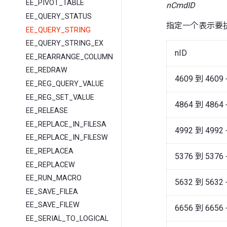
EE_PIVOT_TABLE
nCmdID
EE_QUERY_STATUS
指定一个表示要执
EE_QUERY_STRING
EE_QUERY_STRING_EX
nID
EE_REARRANGE_COLUMNS
EE_REDRAW
4609 到 4609 
EE_REG_QUERY_VALUE
EE_REG_SET_VALUE
4864 到 4864 
EE_RELEASE
EE_REPLACE_IN_FILESA
4992 到 4992 
EE_REPLACE_IN_FILESW
EE_REPLACEA
5376 到 5376 
EE_REPLACEW
EE_RUN_MACRO
5632 到 5632 
EE_SAVE_FILEA
EE_SAVE_FILEW
6656 到 6656 
EE_SERIAL_TO_LOGICAL