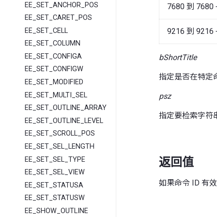
EE_SET_ANCHOR_POS
7680 到 7680 
EE_SET_CARET_POS
EE_SET_CELL
9216 到 9216 
EE_SET_COLUMN
EE_SET_CONFIGA
bShortTitle
EE_SET_CONFIGW
指定是否在特定
EE_SET_MODIFIED
EE_SET_MULTI_SEL
psz
EE_SET_OUTLINE_ARRAY
指定要检索字符
EE_SET_OUTLINE_LEVEL
EE_SET_SCROLL_POS
EE_SET_SEL_LENGTH
EE_SET_SEL_TYPE
返回值
EE_SET_SEL_VIEW
如果命令 ID 
EE_SET_STATUSA
EE_SET_STATUSW
EE_SHOW_OUTLINE