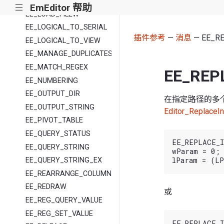
EE_LOAD_FILEA
EmEditor 帮助
|||
EE_LOAD_FILEW
EE_LOGICAL_TO_SERIAL
插件参考
—
消息
— EE_R
EE_LOGICAL_TO_VIEW
EE_MANAGE_DUPLICATES
EE_MATCH_REGEX
EE_REP
EE_NUMBERING
EE_OUTPUT_DIR
在指定路径的多个
EE_OUTPUT_STRING
Editor_ReplaceI
EE_PIVOT_TABLE
EE_QUERY_STATUS
EE_REPLACE_I
EE_QUERY_STRING
wParam = 0;

EE_QUERY_STRING_EX
EE_REARRANGE_COLUMNS
EE_REDRAW
或
EE_REG_QUERY_VALUE
EE_REG_SET_VALUE
EE_REPLACE_I