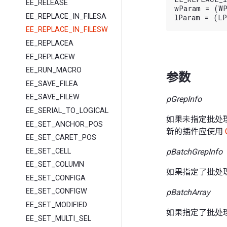
EE_RELEASE
wParam = (WP
EE_REPLACE_IN_FILESA
EE_REPLACE_IN_FILESW
EE_REPLACEA
EE_REPLACEW
EE_RUN_MACRO
参数
EE_SAVE_FILEA
EE_SAVE_FILEW
pGrepInfo
EE_SERIAL_TO_LOGICAL
如果未指定批处
EE_SET_ANCHOR_POS
新的插件应使用
EE_SET_CARET_POS
EE_SET_CELL
pBatchGrepInfo
EE_SET_COLUMN
如果指定了批处
EE_SET_CONFIGA
EE_SET_CONFIGW
pBatchArray
EE_SET_MODIFIED
如果指定了批处
EE_SET_MULTI_SEL