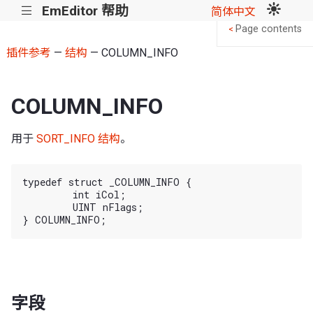
EmEditor 帮助
|||
简体中文
Page contents
<
插件参考
—
结构
— COLUMN_INFO
COLUMN_INFO
用于
SORT_INFO 结构
。
typedef struct _COLUMN_INFO {

	int iCol;

	UINT nFlags;

字段