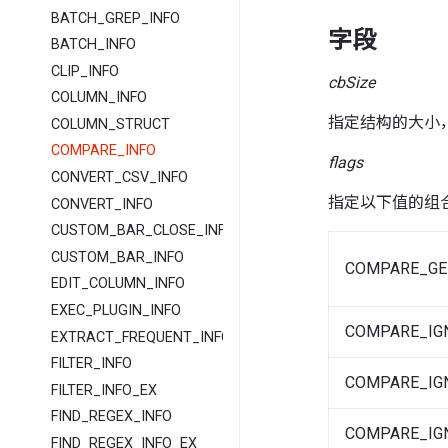
BATCH_GREP_INFO
字段
BATCH_INFO
CLIP_INFO
cbSize
COLUMN_INFO
指定结构的大小，siz
COLUMN_STRUCT
COMPARE_INFO
flags
CONVERT_CSV_INFO
指定以下值的组
CONVERT_INFO
CUSTOM_BAR_CLOSE_INFO
CUSTOM_BAR_INFO
COMPARE_GE
EDIT_COLUMN_INFO
EXEC_PLUGIN_INFO
COMPARE_IG
EXTRACT_FREQUENT_INFO
FILTER_INFO
COMPARE_IG
FILTER_INFO_EX
FIND_REGEX_INFO
COMPARE_IG
FIND_REGEX_INFO_EX