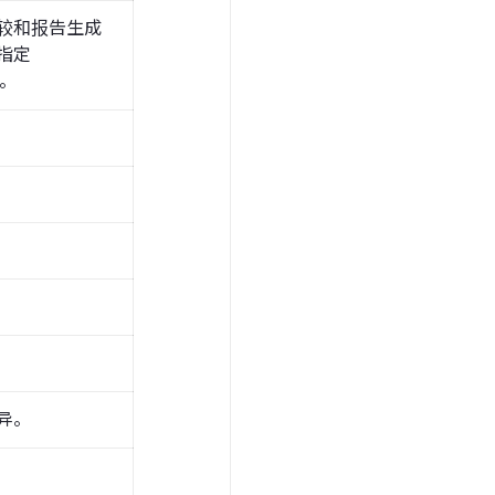
较和报告生成
指定
T。
异。