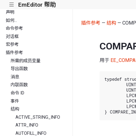
EmEditor 帮助
|||
声明
如何...
插件参考
—
结构
— COMP
命令参考
对话框
COMPAR
宏参考
插件参考
用于
EE_COMPA
所需的成员变量
导出函数
消息
typedef stru
	UINT cbSize;

内联函数
	UINT flags;

命令 ID
	LPCWSTR pszDocument1;

	LPCWSTR pszDocument2;

事件
	LPCWSTR pszResultFileName;

结构
ACTIVE_STRING_INFO
ATTR_INFO
AUTOFILL_INFO