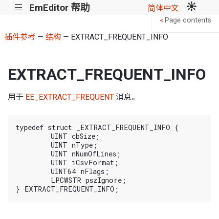
EmEditor 帮助
|||
简体中文
Page contents
<
插件参考
—
结构
— EXTRACT_FREQUENT_INFO
EXTRACT_FREQUENT_INFO
用于
EE_EXTRACT_FREQUENT
消息。
typedef struct _EXTRACT_FREQUENT_INFO {

	UINT cbSize;

	UINT nType;

	UINT nNumOfLines;

	UINT iCsvFormat;

	UINT64 nFlags;

	LPCWSTR pszIgnore;
