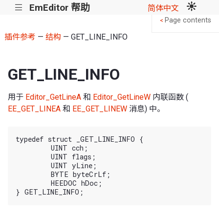
EmEditor 帮助
|||
简体中文
Page contents
<
插件参考
—
结构
— GET_LINE_INFO
GET_LINE_INFO
用于
Editor_GetLineA
和
Editor_GetLineW
内联函数 (
EE_GET_LINEA
和
EE_GET_LINEW
消息) 中。
typedef struct _GET_LINE_INFO {

	UINT cch;

	UINT flags;

	UINT yLine;

	BYTE byteCrLf;

	HEEDOC hDoc;
