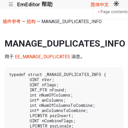
EmEditor 帮助
|||
简体中文
Page contents
<
插件参考
—
结构
— MANAGE_DUPLICATES_INFO
MANAGE_DUPLICATES_INFO
用于
EE_MANAGE_DUPLICATES
消息。
typedef struct _MANAGE_DUPLICATES_INFO {

	UINT nVer;

	UINT nFlags;

	INT_PTR nFound;

	int nNumOfColumns;

	int* anColumns;

	int nNumOfColumnsToCombine;

	int* anColumnsToCombine;

	LPCWSTR pszInsert;

	UINT nCombineFlags;

	LPCWSTR pszLocale;
