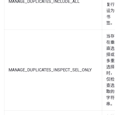
MANAGE_DUPLICATES_INCLUDE_ALL
复行
设为
书
签。
当存
在垂
直选
择或
多重
选择
MANAGE_DUPLICATES_INSPECT_SEL_ONLY
时，
仅检
查选
取的
字符
串。