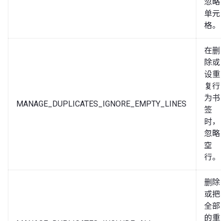
忽略
单元
格。
在删
除或
设重
复行
为书
MANAGE_DUPLICATES_IGNORE_EMPTY_LINES
签
时，
忽略
空
行。
删除
或把
全部
的重