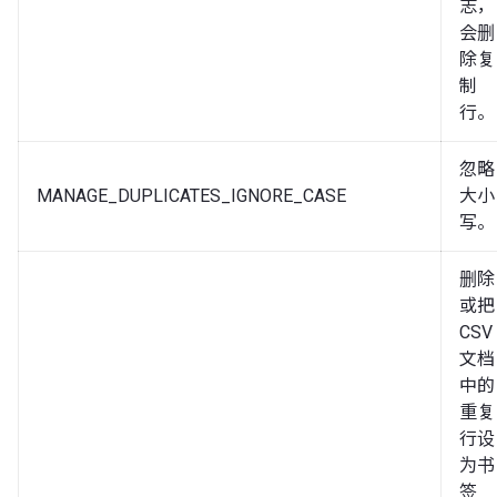
志，
会删
除复
制
行。
忽略
MANAGE_DUPLICATES_IGNORE_CASE
大小
写。
删除
或把
CSV
文档
中的
重复
行设
为书
签