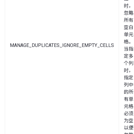
时，
忽略
所有
空白
单元
格。
MANAGE_DUPLICATES_IGNORE_EMPTY_CELLS
当指
定多
个列
时，
指定
列中
的所
有单
元格
必须
为空
以便