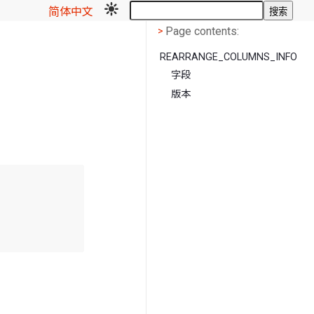
简体中文
搜索
Page contents
<
Page contents:
>
REARRANGE_COLUMNS_INFO
字段
版本