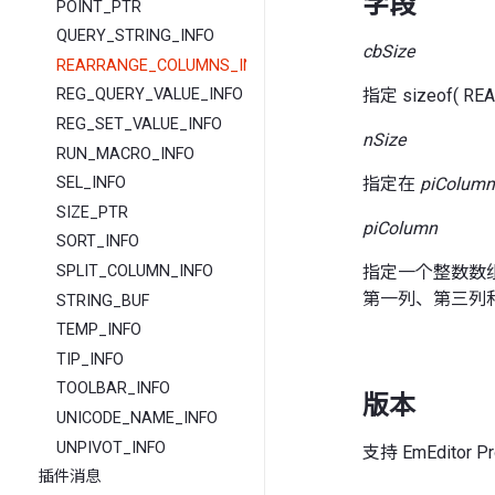
字段
POINT_PTR
QUERY_STRING_INFO
cbSize
REARRANGE_COLUMNS_INFO
指定 sizeof( R
REG_QUERY_VALUE_INFO
REG_SET_VALUE_INFO
nSize
RUN_MACRO_INFO
指定在
piColumn
SEL_INFO
SIZE_PTR
piColumn
SORT_INFO
指定一个整数数组，
SPLIT_COLUMN_INFO
第一列、第三列
STRING_BUF
TEMP_INFO
TIP_INFO
TOOLBAR_INFO
版本
UNICODE_NAME_INFO
UNPIVOT_INFO
支持 EmEditor 
插件消息