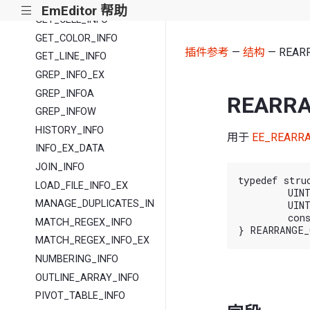
FIND_REPLACE_INFO
EmEditor 帮助
|||
GET_CELL_INFO
GET_COLOR_INFO
插件参考
—
结构
— REAR
GET_LINE_INFO
GREP_INFO_EX
GREP_INFOA
REARRA
GREP_INFOW
HISTORY_INFO
用于
EE_REARR
INFO_EX_DATA
JOIN_INFO
typedef stru
LOAD_FILE_INFO_EX
	UINT cbSize;

MANAGE_DUPLICATES_INFO
	UINT nColumnArraySize;

	const INT* piColumn;

MATCH_REGEX_INFO
MATCH_REGEX_INFO_EX
NUMBERING_INFO
OUTLINE_ARRAY_INFO
PIVOT_TABLE_INFO