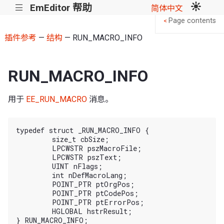
EmEditor 帮助
|||
简体中文
Page contents
<
插件参考
—
结构
— RUN_MACRO_INFO
RUN_MACRO_INFO
用于
EE_RUN_MACRO
消息。
typedef struct _RUN_MACRO_INFO {

	size_t cbSize;

	LPCWSTR pszMacroFile;

	LPCWSTR pszText;

	UINT nFlags;

	int nDefMacroLang;

	POINT_PTR ptOrgPos;

	POINT_PTR ptCodePos;

	POINT_PTR ptErrorPos;

	HGLOBAL hstrResult;
