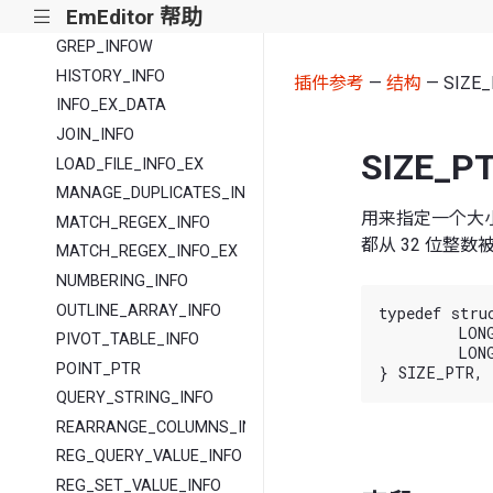
EmEditor 帮助
|||
GREP_INFOA
GREP_INFOW
HISTORY_INFO
插件参考
—
结构
— SIZE_
INFO_EX_DATA
JOIN_INFO
SIZE_P
LOAD_FILE_INFO_EX
MANAGE_DUPLICATES_INFO
用来指定一个大小。
MATCH_REGEX_INFO
都从 32 位整数
MATCH_REGEX_INFO_EX
NUMBERING_INFO
OUTLINE_ARRAY_INFO
typedef stru
	LONG_PTR cx;

PIVOT_TABLE_INFO
	LONG_PTR cy;

POINT_PTR
QUERY_STRING_INFO
REARRANGE_COLUMNS_INFO
REG_QUERY_VALUE_INFO
REG_SET_VALUE_INFO