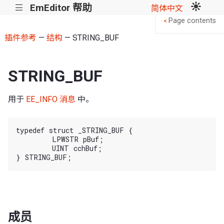
EmEditor 帮助
|||
简体中文
Page contents
<
插件参考
—
结构
— STRING_BUF
STRING_BUF
用于
EE_INFO 消息
中。
typedef struct _STRING_BUF {

	LPWSTR pBuf;

	UINT cchBuf;

成员