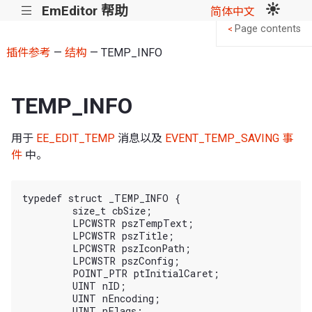
EmEditor 帮助
|||
简体中文
Page contents
<
插件参考
—
结构
— TEMP_INFO
TEMP_INFO
用于
EE_EDIT_TEMP
消息以及
EVENT_TEMP_SAVING 事
件
中。
typedef struct _TEMP_INFO {

	size_t cbSize;

	LPCWSTR pszTempText;

	LPCWSTR pszTitle;

	LPCWSTR pszIconPath;

	LPCWSTR pszConfig;

	POINT_PTR ptInitialCaret;

	UINT nID;

	UINT nEncoding;

	UINT nFlags;
