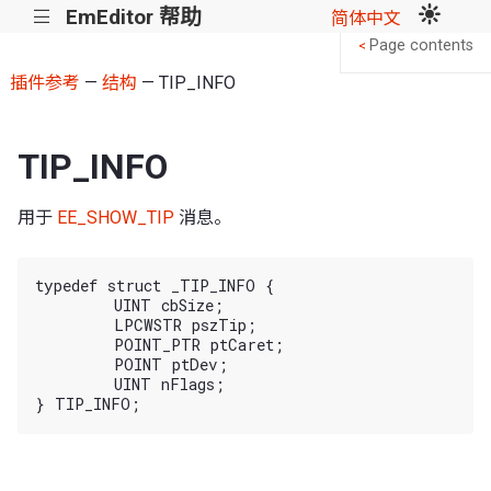
EmEditor 帮助
|||
简体中文
Page contents
<
插件参考
—
结构
— TIP_INFO
TIP_INFO
用于
EE_SHOW_TIP
消息。
typedef struct _TIP_INFO {

	UINT cbSize;

	LPCWSTR pszTip;

	POINT_PTR ptCaret;

	POINT ptDev;

	UINT nFlags;
