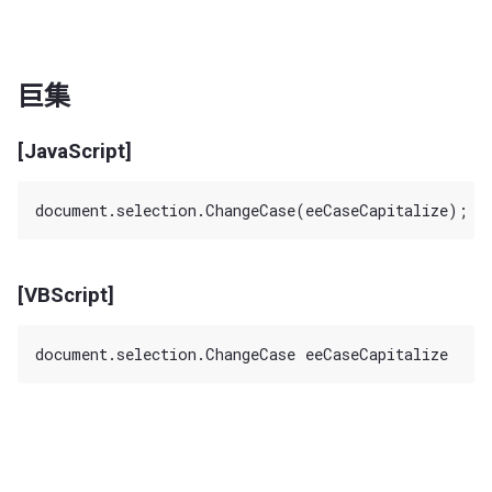
巨集
[JavaScript]
[VBScript]