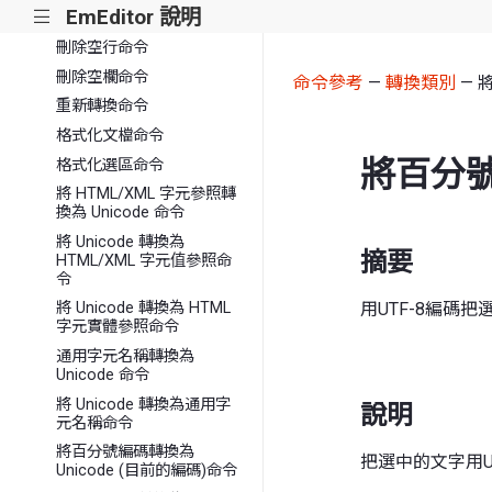
EmEditor 說明
|||
刪除尾端空格命令
刪除空行命令
刪除空欄命令
命令參考
—
轉換類別
— 將
重新轉換命令
格式化文檔命令
將百分號編
格式化選區命令
將 HTML/XML 字元參照轉
換為 Unicode 命令
將 Unicode 轉換為
摘要
HTML/XML 字元值參照命
令
用UTF-8編碼把
將 Unicode 轉換為 HTML
字元實體參照命令
通用字元名稱轉換為
Unicode 命令
將 Unicode 轉換為通用字
說明
元名稱命令
將百分號編碼轉換為
把選中的文字用UT
Unicode (目前的編碼)命令