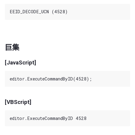
巨集
[JavaScript]
[VBScript]