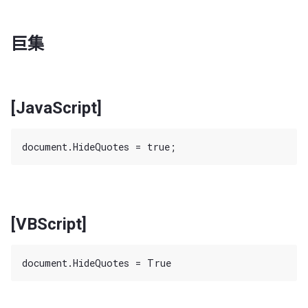
巨集
[JavaScript]
[VBScript]