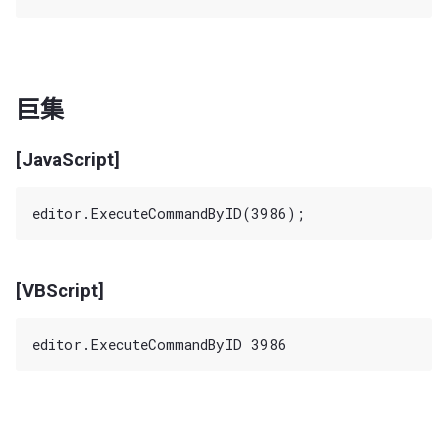
巨集
[JavaScript]
[VBScript]