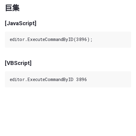
巨集
[JavaScript]
[VBScript]