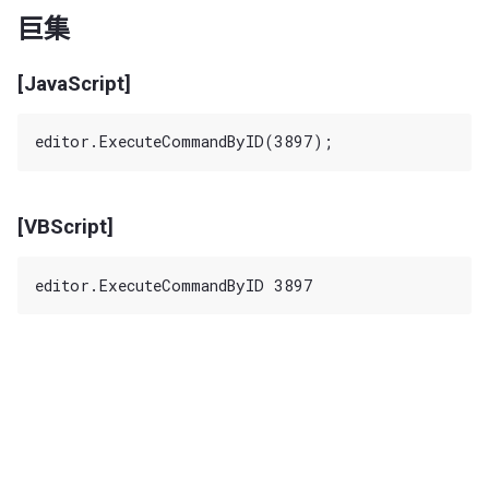
巨集
[JavaScript]
[VBScript]