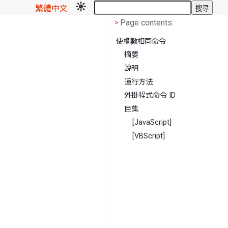
繁體中文
搜尋
Page contents
<
Page contents:
>
使欄數相同命令
摘要
說明
運行方法
外掛程式命令 ID
巨集
[JavaScript]
[VBScript]