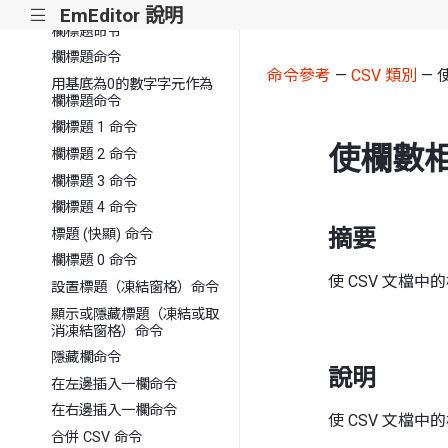
EmEditor 說明
用基底為1的數字字元作為
|||
欄標題命令
欄標題命令
命令參考
—
CSV 類別
— 
用基底為0的數字字元作為
欄標題命令
欄標題 1 命令
使欄數
欄標題 2 命令
欄標題 3 命令
欄標題 4 命令
摘要
標題 (快顯) 命令
欄標題 0 命令
使 CSV 文檔中
設置標題（凍結窗格）命令
顯示或隱藏標題（凍結或取
消凍結窗格）命令
隱藏欄命令
說明
在左邊插入一欄命令
在右邊插入一欄命令
使 CSV 文檔中
合併 CSV 命令