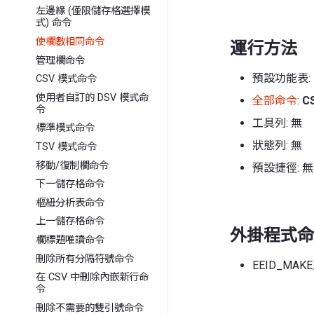
左邊緣 (僅限儲存格選擇模
式) 命令
使欄數相同命令
運行方法
管理欄命令
預設功能表:
CSV 模式命令
使用者自訂的 DSV 模式命
全部命令
:
C
令
工具列: 無
標準模式命令
狀態列: 無
TSV 模式命令
移動/復制欄命令
預設捷徑: 無
下一儲存格命令
樞紐分析表命令
上一儲存格命令
外掛程式命令
欄標題唯讀命令
刪除所有分隔符號命令
EEID_MAKE
在 CSV 中刪除內嵌新行命
令
刪除不需要的雙引號命令