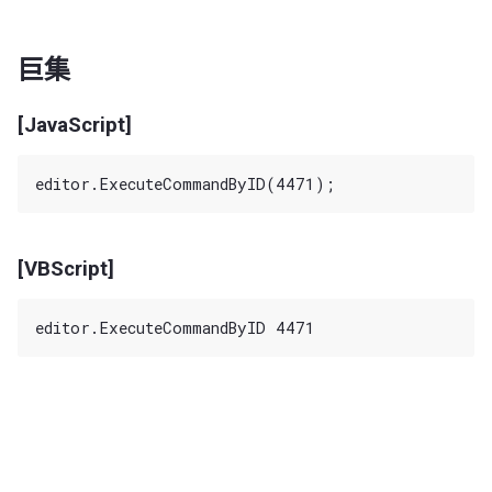
巨集
[JavaScript]
[VBScript]