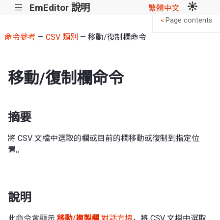
EmEditor 說明
|||
繁體中文
Page contents
<
命令參考
—
CSV 類別
— 移動/復制欄命令
移動/復制欄命令
摘要
將 CSV 文檔中選取的欄或目前的欄移動或復制到指定位
置。
說明
此命令會顯示
移動/複製欄
對話方塊
，將 CSV 文檔中選取