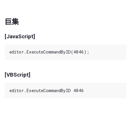
巨集
[JavaScript]
[VBScript]