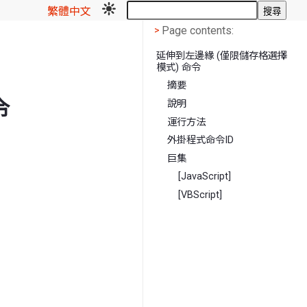
繁體中文
搜尋
Page contents
<
Page contents:
>
延伸到左邊緣 (僅限儲存格選擇
模式) 命令
摘要
令
說明
運行方法
外掛程式命令ID
巨集
[JavaScript]
[VBScript]