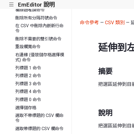
上一儲存格命令
EmEditor 說明
|||
欄標題唯讀命令
刪除所有分隔符號命令
命令參考
—
CSV 類別
— 
在 CSV 中刪除內嵌新行命
令
刪除不需要的雙引號命令
延伸到左
重設欄寬命令
右邊緣 (僅限儲存格選擇模
式) 命令
列標題 1 命令
摘要
列標題 2 命令
列標題 3 命令
把選區延伸到目
列標題 4 命令
列標題 0 命令
選擇儲存格
說明
選取不帶標題的 CSV 欄命
令
把選區延伸到目
選取帶標題的 CSV 欄命令