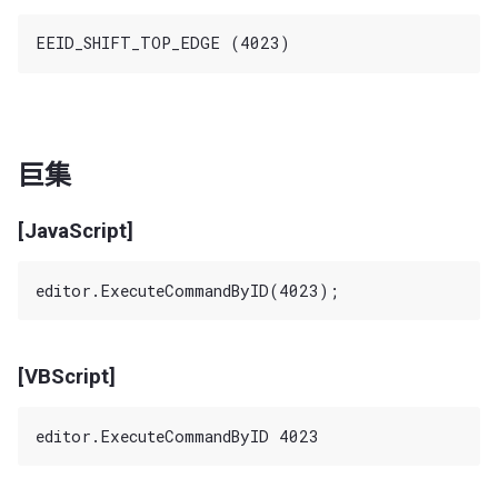
巨集
[JavaScript]
[VBScript]