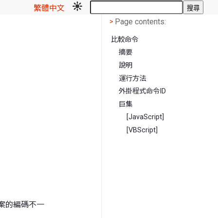
繁體中文
搜尋
Page contents
<
Page contents:
>
比較命令
摘要
說明
運行方法
外掛程式命令ID
巨集
[JavaScript]
[VBScript]
檔案的編碼不一