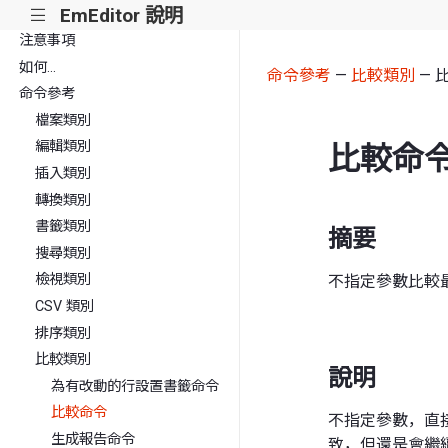
EmEditor 說明
|||
注意事項
如何...
命令參考
—
比較類別
— 
命令參考
檔案類別
編輯類別
比較命
插入類別
轉換類別
書籤類別
摘要
搜尋類別
檢視類別
不指定參數比較
CSV 類別
排序類別
比較類別
說明
為有改動的行設置書籤命令
比較命令
不指定參數，直接
生成報告命令
致，但還是會繼