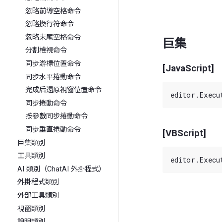
忽略前導空格命令
忽略換行符命令
忽略末尾空格命令
巨集
分割檢視命令
同步游標位置命令
[JavaScript]
同步水平捲動命令
完成后還原視窗位置命令
同步捲動命令
按參數同步捲動命令
同步垂直捲動命令
[VBScript]
巨集類別
工具類別
AI 類別（ChatAI 外掛程式）
外掛程式類別
外部工具類別
視窗類別
說明類別