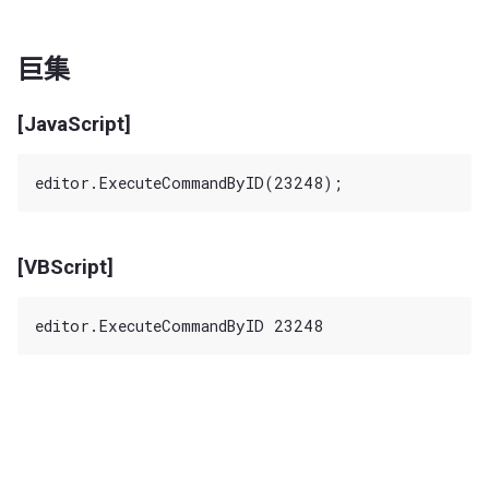
巨集
[JavaScript]
[VBScript]