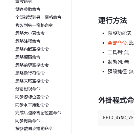
重設命令
儲存參數命令
全部複製到另一窗格命令
運行方法
複製到另一窗格命令
預設功能表:
忽略大小寫命令
忽略注釋命令
全部命令
:
比
忽略內嵌空格命令
工具列: 無
忽略編碼命令
狀態列: 無
忽略前導空格命令
預設捷徑: 無
忽略換行符命令
忽略末尾空格命令
分割檢視命令
同步游標位置命令
外掛程式命
同步水平捲動命令
完成后還原視窗位置命令
同步捲動命令
按參數同步捲動命令