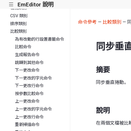
搜尋類別
EmEditor 說明
|||
檢視類別
CSV 類別
命令參考
—
比較類別
— 
排序類別
比較類別
為有改動的行設置書籤命令
同步垂
比較命令
生成報告命令
跳轉到其他命令
摘要
下一更改命令
下一更改的字元命令
同步垂直捲動。
下一更改行命令
按參數比較命令
上一更改命令
說明
上一更改的字元命令
上一更改行命令
在兩個文檔被比
重新掃描命令