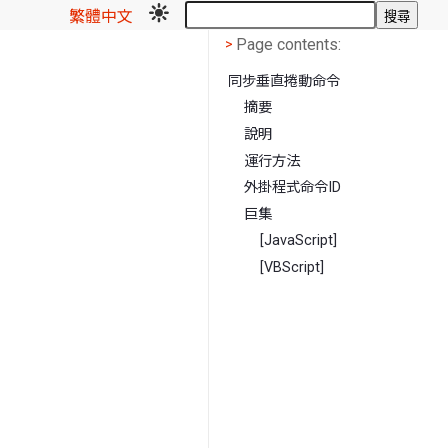
繁體中文
搜尋
Page contents
<
Page contents:
>
同步垂直捲動命令
摘要
說明
運行方法
外掛程式命令ID
巨集
[JavaScript]
[VBScript]