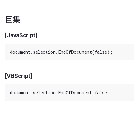
巨集
[JavaScript]
[VBScript]