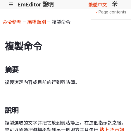
EmEditor 說明
|||
繁體中文
Page contents
<
命令參考
—
編輯類別
— 複製命令
複製命令
摘要
複製選定內容或目前的行到剪貼簿。
說明
複製選取的文字并把它放到剪貼簿上。在這個指示詞之後，
您可以通過把游標移動到另一個地方并且運行
貼上
指示詞