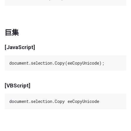
巨集
[JavaScript]
[VBScript]