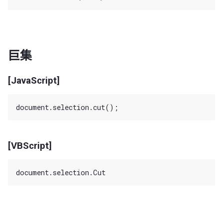
巨集
[JavaScript]
[VBScript]