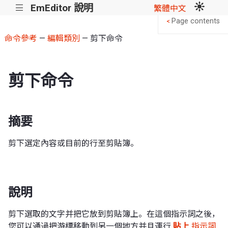
EmEditor 說明
|||
繁體中文
Page contents
<
命令參考
—
編輯類別
— 剪下命令
剪下命令
摘要
剪下選定內容或目前的行至剪貼簿。
說明
剪下選取的文字并把它放到剪貼簿上。在這個指示詞之後，
您可以通過把游標移動到另一個地方并且運行
貼上
指示詞