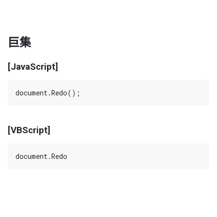
巨集
[JavaScript]
[VBScript]