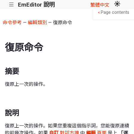
EmEditor 說明
|||
繁體中文
Page contents
<
命令參考
—
編輯類別
— 復原命令
復原命令
摘要
復原上一次的操作。
說明
復原上一次的操作。如果您重複這個指示詞，您能復原連續
的前幾次操作。如果
自訂
對話方塊
中
編輯
頁面
是上
「逐