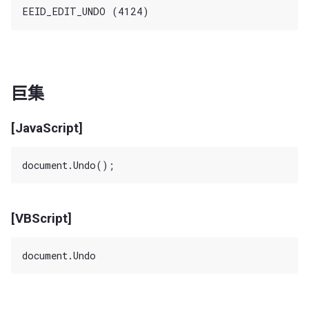
巨集
[JavaScript]
[VBScript]