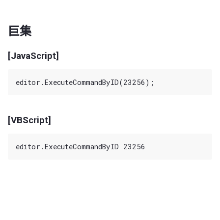
巨集
[JavaScript]
[VBScript]