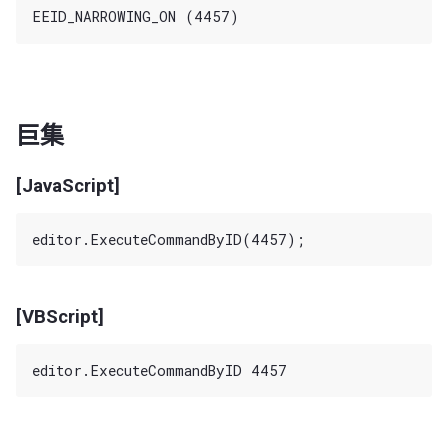
巨集
[JavaScript]
[VBScript]