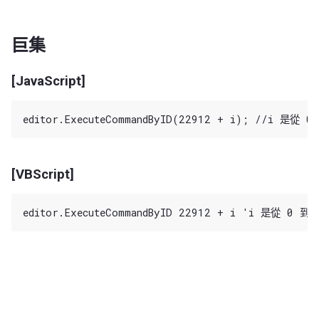
巨集
[JavaScript]
[VBScript]